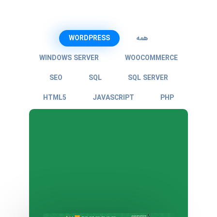
همه
WORDPRESS
WINDOWS SERVER
WOOCOMMERCE
SEO
SQL
SQL SERVER
HTML5
JAVASCRIPT
PHP
GTMETRIX
HOST
HTML
DIGITAL-MARKETING
DOMAIN
CMS
CPANEL
CSS
CSS3
ALEXA
ASP.NET
BOOTSTRAP