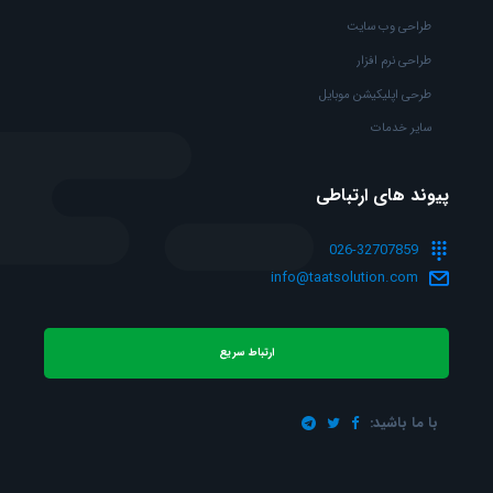
طراحی وب سایت
طراحی نرم افزار
طرحی اپلیکیشن موبایل
سایر خدمات
پیوند های ارتباطی
026-32707859
info@taatsolution.com
ارتباط سریع
با ما باشید: